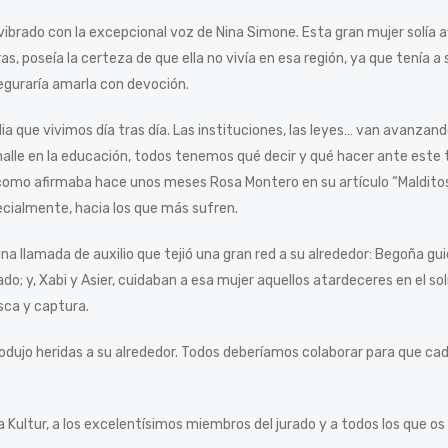
ibrado con la excepcional voz de Nina Simone. Esta gran mujer solía af
ras, poseía la certeza de que ella no vivía en esa región, ya que tenía a
eguraría amarla con devoción.
ia que vivimos día tras día. Las instituciones, las leyes… van avanzan
halle en la educación, todos tenemos qué decir y qué hacer ante este 
mo afirmaba hace unos meses Rosa Montero en su artículo “Malditos s
cialmente, hacia los que más sufren.
una llamada de auxilio que tejió una gran red a su alrededor: Begoña gu
gado; y, Xabi y Asier, cuidaban a esa mujer aquellos atardeceres en el s
sca y captura.
odujo heridas a su alrededor. Todos deberíamos colaborar para que cad
a Kultur, a los excelentísimos miembros del jurado y a todos los que o